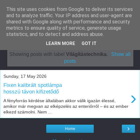
This site uses cookies from Google to deliver its services
Klímaszerelés
and to analyze traffic. Your IP address and user-agent are
shared with Google along with performance and security
panellakásba
metrics to ensure quality of service, generate usage
statistics, and to detect and address abuse.
LEARN MORE
GOT IT
Showing posts with label
Világítástechnika
.
Show all
posts
Sunday, 17 May 2026
Fixen kalibrált spotlámpa
›
hosszú távon kifizetődő
A fényforrás kérdése általában akkor válik igazán élessé,
amikor már megvan az elképzelés az enteriőrről – és az ember
elkezd számolni. Nem ...
›
Home