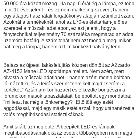
50 000 óra között mozog. Ha napi 6 órát ég a lámpa, ez több
mint 11 évet jelent – és ez nem marketing-szöveg, hanem
egy átlagos használati forgatókönyv alapján számított szám.
Azoknál a termékeknél, ahol az L70-es élettartam-jelölés
szerepel a műszaki adatlapon, ez azt jelenti, hogy a
fénytechnikai teljesítmény 70 százaléka megmarad az adott
üzemóra-határig. A szám tehát nem azt mondja meg, mikor
hal meg a lámpa, hanem azt, mikor kezd halvány lenni.
Balázs az újpesti lakásfelújítás közben döntött az AZzardo
AZ-4152 Mane LED spotlámpa mellett. Nem azért, mert
olvasta a műszaki adatlapot – hanem azért, mert a boltban
jól nézett ki, és a leírás szerint "nem kell majd cserélni a
körtéket." Aztán amikor hazaért és elkezdte böngészni a
fórumokon mások tapasztalatait, belebotlott egy mondatba:
"mi lesz, ha mégis tönkremegy?" Eltöltött egy estét
aggódással, majd egy másik estét azzal, hogy utánanézett a
valós meghibásodási statisztikáknak.
Amit talált, az meglepte. A beépített LED-es lámpák
meghibásodásának oka az esetek többségében nem maga