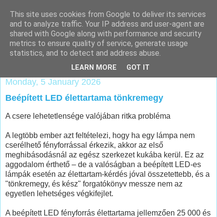
This site uses cookies from Google to deliver its services
Klímaszerelés
and to analyze traffic. Your IP address and user-agent are
shared with Google along with performance and security
panellakásba
metrics to ensure quality of service, generate usage
statistics, and to detect and address abuse.
LEARN MORE
GOT IT
Monday, 5 January 2026
Beépített LED élettartama tönkremegy
A csere lehetetlensége valójában ritka probléma
A legtöbb ember azt feltételezi, hogy ha egy lámpa nem
cserélhető fényforrással érkezik, akkor az első
meghibásodásnál az egész szerkezet kukába kerül. Ez az
aggodalom érthető – de a valóságban a beépített LED-es
lámpák esetén az élettartam-kérdés jóval összetettebb, és a
"tönkremegy, és kész" forgatókönyv messze nem az
egyetlen lehetséges végkifejlet.
A beépített LED fényforrás élettartama jellemzően 25 000 és