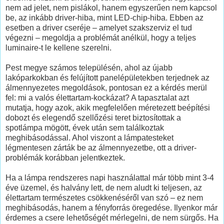
nem ad jelet, nem pislákol, hanem egyszerűen nem kapcsol
be, az inkább driver-hiba, mint LED-chip-hiba. Ebben az
esetben a driver cseréje – amelyet szakszerviz el tud
végezni – megoldja a problémát anélkül, hogy a teljes
luminaire-t le kellene szerelni.
Pest megye számos településén, ahol az újabb
lakóparkokban és felújított panelépületekben terjednek az
álmennyezetes megoldások, pontosan ez a kérdés merül
fel: mi a valós élettartam-kockázat? A tapasztalat azt
mutatja, hogy azok, akik megfelelően méretezett beépítési
dobozt és elegendő szellőzési teret biztosítottak a
spotlámpa mögött, évek után sem találkoztak
meghibásodással. Ahol viszont a lámpatesteket
légmentesen zárták be az álmennyezetbe, ott a driver-
problémák korábban jelentkeztek.
Ha a lámpa rendszeres napi használattal már több mint 3-4
éve üzemel, és halvány lett, de nem aludt ki teljesen, az
élettartam természetes csökkenéséről van szó – ez nem
meghibásodás, hanem a fényforrás öregedése. Ilyenkor már
érdemes a csere lehetőségét mérlegelni, de nem sürgős. Ha