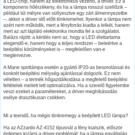
a LED-chip, hanem az elektronikus vezérlő, a driver. Ez a
komponens hőérzékeny, és ha a lámpa rosszul szellőzik –
például túl mélyre van süllyesztve egy zárt álmennyezetbe
–, akkor a driver idő előtt tönkremehet. Ilyenkor a lámpa nem
azért nem működik, mert a fényforrás kiadta a lelkét, hanem
mert az azt tápláló elektronika mondta fel a szolgálatot.
Balázs rájött: a kérdés nem az, hogy a LED élettartama
elegendő-e, hanem hogy a teljes rendszer – beleértve a
beépítési körülményeket is – megfelelően van-e
megtervezve.
A Mane spotlámpa esetén a gyártó IP20-as besorolással és
konkrét beépítési mélység-ajánlással dolgozik. Ez nem
véletlen – a termék hőgazdálkodása a megfelelő beépítési
feltételek mellett lett optimalizálva. Ha a szerelő figyelembe
veszi ezeket a paramétereket, a driver-meghibásodás
esélye drasztikusan csökken.
Mi a teendő, ha mégis tönkremegy a beépített LED lámpa?
Ha az AZzardo AZ-4152 típusnál a fény kialszik, először
érdemes kizárni a driver-problémát: ha a lámpa egyáltalán