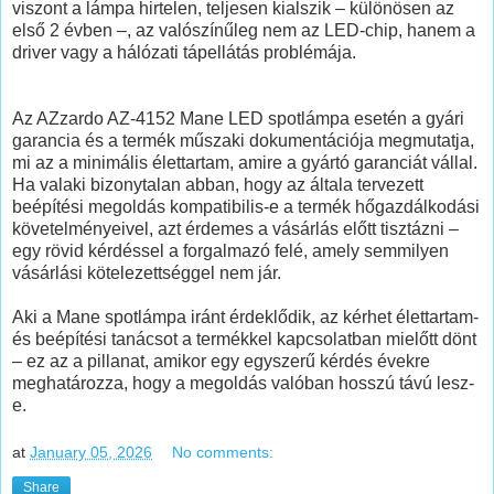
viszont a lámpa hirtelen, teljesen kialszik – különösen az
első 2 évben –, az valószínűleg nem az LED-chip, hanem a
driver vagy a hálózati tápellátás problémája.
Az AZzardo AZ-4152 Mane LED spotlámpa esetén a gyári
garancia és a termék műszaki dokumentációja megmutatja,
mi az a minimális élettartam, amire a gyártó garanciát vállal.
Ha valaki bizonytalan abban, hogy az általa tervezett
beépítési megoldás kompatibilis-e a termék hőgazdálkodási
követelményeivel, azt érdemes a vásárlás előtt tisztázni –
egy rövid kérdéssel a forgalmazó felé, amely semmilyen
vásárlási kötelezettséggel nem jár.
Aki a Mane spotlámpa iránt érdeklődik, az kérhet élettartam-
és beépítési tanácsot a termékkel kapcsolatban mielőtt dönt
– ez az a pillanat, amikor egy egyszerű kérdés évekre
meghatározza, hogy a megoldás valóban hosszú távú lesz-
e.
at
January 05, 2026
No comments:
Share