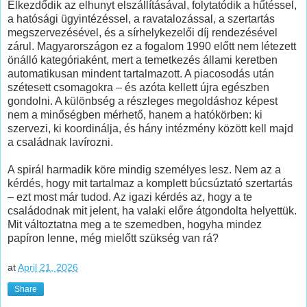
Elkezdődik az elhunyt elszállításával, folytatódik a hűtéssel,
a hatósági ügyintézéssel, a ravatalozással, a szertartás
megszervezésével, és a sírhelykezelői díj rendezésével
zárul. Magyarországon ez a fogalom 1990 előtt nem létezett
önálló kategóriaként, mert a temetkezés állami keretben
automatikusan mindent tartalmazott. A piacosodás után
szétesett csomagokra – és azóta kellett újra egészben
gondolni. A különbség a részleges megoldáshoz képest
nem a minőségben mérhető, hanem a hatókörben: ki
szervezi, ki koordinálja, és hány intézmény között kell majd
a családnak lavírozni.
A spirál harmadik köre mindig személyes lesz. Nem az a
kérdés, hogy mit tartalmaz a komplett búcsúztató szertartás
– ezt most már tudod. Az igazi kérdés az, hogy a te
családodnak mit jelent, ha valaki előre átgondolta helyettük.
Mit változtatna meg a te szemedben, hogyha mindez
papíron lenne, még mielőtt szükség van rá?
at
April 21, 2026
Share