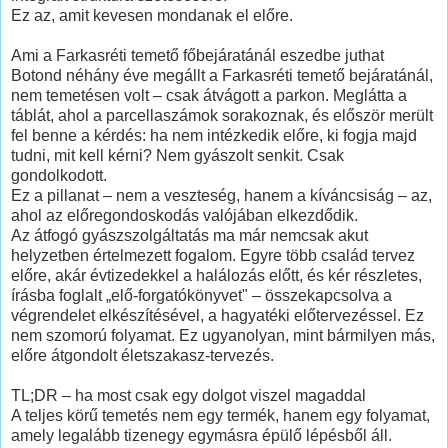
Ez az, amit kevesen mondanak el előre.
Ami a Farkasréti temető főbejáratánál eszedbe juthat
Botond néhány éve megállt a Farkasréti temető bejáratánál,
nem temetésen volt – csak átvágott a parkon. Meglátta a
táblát, ahol a parcellaszámok sorakoznak, és először merült
fel benne a kérdés: ha nem intézkedik előre, ki fogja majd
tudni, mit kell kérni? Nem gyászolt senkit. Csak
gondolkodott.
Ez a pillanat – nem a veszteség, hanem a kíváncsiság – az,
ahol az előregondoskodás valójában elkezdődik.
Az átfogó gyászszolgáltatás ma már nemcsak akut
helyzetben értelmezett fogalom. Egyre több család tervez
előre, akár évtizedekkel a halálozás előtt, és kér részletes,
írásba foglalt „elő-forgatókönyvet" – összekapcsolva a
végrendelet elkészítésével, a hagyatéki előtervezéssel. Ez
nem szomorú folyamat. Ez ugyanolyan, mint bármilyen más,
előre átgondolt életszakasz-tervezés.
TL;DR – ha most csak egy dolgot viszel magaddal
A teljes körű temetés nem egy termék, hanem egy folyamat,
amely legalább tizenegy egymásra épülő lépésből áll.