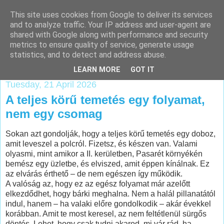
This site uses cookies from Google to deliver its services
Klímaszerelés
and to analyze traffic. Your IP address and user-agent are
shared with Google along with performance and security
panellakásba
metrics to ensure quality of service, generate usage
statistics, and to detect and address abuse.
LEARN MORE
GOT IT
Tuesday, 21 April 2026
A teljes körű temetés egy folyamat,
nem egy csomag
Sokan azt gondolják, hogy a teljes körű temetés egy doboz,
amit leveszel a polcról. Fizetsz, és készen van. Valami
olyasmi, mint amikor a II. kerületben, Pasarét környékén
bemész egy üzletbe, és elviszed, amit éppen kínálnak. Ez
az elvárás érthető – de nem egészen így működik.
A valóság az, hogy ez az egész folyamat már azelőtt
elkezdődhet, hogy bárki meghalna. Nem a halál pillanatától
indul, hanem – ha valaki előre gondolkodik – akár évekkel
korábban. Amit te most keresel, az nem feltétlenül sürgős
döntés. Lehet, hogy csak tudni akarod, mi vár rád, ha