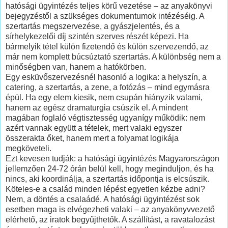
hatósági ügyintézés teljes körű vezetése – az anyakönyvi
bejegyzéstől a szükséges dokumentumok intézéséig. A
szertartás megszervezése, a gyászjelentés, és a
sírhelykezelői díj szintén szerves részét képezi. Ha
bármelyik tétel külön fizetendő és külön szervezendő, az
már nem komplett búcsúztató szertartás. A különbség nem a
minőségben van, hanem a hatókörben.
Egy esküvőszervezésnél hasonló a logika: a helyszín, a
catering, a szertartás, a zene, a fotózás – mind egymásra
épül. Ha egy elem kiesik, nem csupán hiányzik valami,
hanem az egész dramaturgia csúszik el. A mindent
magában foglaló végtisztesség ugyanígy működik: nem
azért vannak együtt a tételek, mert valaki egyszer
összerakta őket, hanem mert a folyamat logikája
megköveteli.
Ezt kevesen tudják: a hatósági ügyintézés Magyarországon
jellemzően 24-72 órán belül kell, hogy meginduljon, és ha
nincs, aki koordinálja, a szertartás időpontja is elcsúszik.
Köteles-e a család minden lépést egyetlen kézbe adni?
Nem, a döntés a csalaádé. A hatósági ügyintézést sok
esetben maga is elvégezheti valaki – az anyakönyvvezető
elérhető, az iratok begyűjthetők. A szállítást, a ravatalozást