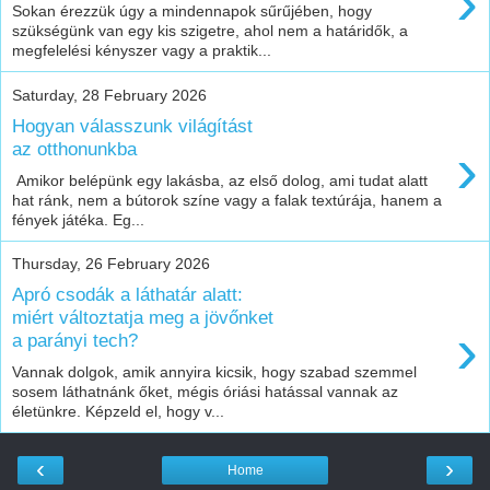
›
Sokan érezzük úgy a mindennapok sűrűjében, hogy
szükségünk van egy kis szigetre, ahol nem a határidők, a
megfelelési kényszer vagy a praktik...
Saturday, 28 February 2026
Hogyan válasszunk világítást
›
az otthonunkba
Amikor belépünk egy lakásba, az első dolog, ami tudat alatt
hat ránk, nem a bútorok színe vagy a falak textúrája, hanem a
fények játéka. Eg...
Thursday, 26 February 2026
Apró csodák a láthatár alatt:
miért változtatja meg a jövőnket
›
a parányi tech?
Vannak dolgok, amik annyira kicsik, hogy szabad szemmel
sosem láthatnánk őket, mégis óriási hatással vannak az
életünkre. Képzeld el, hogy v...
‹
›
Home