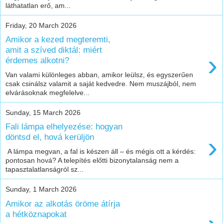
láthatatlan erő, am...
Friday, 20 March 2026
Amikor a kezed megteremti,
amit a szíved diktál: miért
›
érdemes alkotni?
Van valami különleges abban, amikor leülsz, és egyszerűen
csak csinálsz valamit a saját kedvedre. Nem muszájból, nem
elvárásoknak megfelelve...
Sunday, 15 March 2026
Fali lámpa elhelyezése: hogyan
›
döntsd el, hová kerüljön
A lámpa megvan, a fal is készen áll – és mégis ott a kérdés:
pontosan hová? A telepítés előtti bizonytalanság nem a
tapasztalatlanságról sz...
Sunday, 1 March 2026
Amikor az alkotás öröme átírja
a hétköznapokat