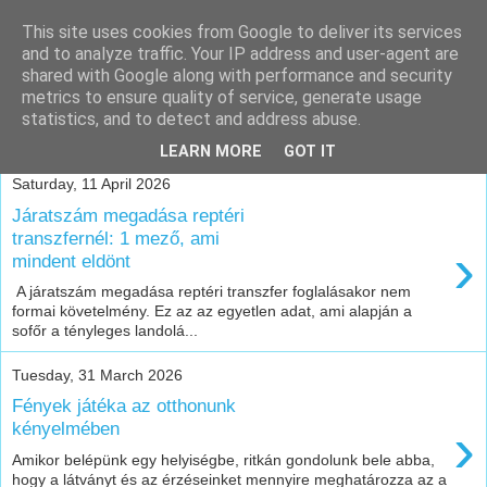
This site uses cookies from Google to deliver its services
Klímaszerelés
and to analyze traffic. Your IP address and user-agent are
shared with Google along with performance and security
panellakásba
metrics to ensure quality of service, generate usage
statistics, and to detect and address abuse.
LEARN MORE
GOT IT
Saturday, 11 April 2026
Járatszám megadása reptéri
transzfernél: 1 mező, ami
›
mindent eldönt
A járatszám megadása reptéri transzfer foglalásakor nem
formai követelmény. Ez az az egyetlen adat, ami alapján a
sofőr a tényleges landolá...
Tuesday, 31 March 2026
Fények játéka az otthonunk
›
kényelmében
Amikor belépünk egy helyiségbe, ritkán gondolunk bele abba,
hogy a látványt és az érzéseinket mennyire meghatározza az a