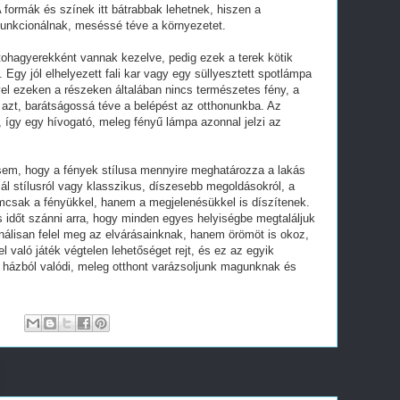
formák és színek itt bátrabbak lehetnek, hiszen a
 funkcionálnak, meséssé téve a környezetet.
ohagyerekként vannak kezelve, pedig ezek a terek kötik
 Egy jól elhelyezett fali kar vagy egy süllyesztett spotlámpa
ivel ezeken a részeken általában nincs természetes fény, a
a azt, barátságossá téve a belépést az otthonunkba. Az
 így egy hívogató, meleg fényű lámpa azonnal jelzi az
sem, hogy a fények stílusa mennyire meghatározza a lakás
l stílusról vagy klasszikus, díszesebb megoldásokról, a
csak a fényükkel, hanem a megjelenésükkel is díszítenek.
 időt szánni arra, hogy minden egyes helyiségbe megtaláljuk
nálisan felel meg az elvárásainknak, hanem örömöt is okoz,
l való játék végtelen lehetőséget rejt, és ez az egyik
házból valódi, meleg otthont varázsoljunk magunknak és
: