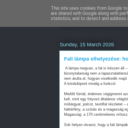
This site uses cookies from Google to 
are shared with Google along with per
Klímaszerelé
statistics, and to detect and address 
Sunday, 15 March 2026
Fali lámpa elhelyezése: h
A lámpa megvan, a fal is készen áll – 
bizonytalanság nem a tapasztalatlansá
nem árulta el, hogyan viselkedik majd a
A kiindulópont mindig a funkció
Mielőtt fúrnál, érdemes végigmenni az
kell, mint egy folyosó általános világít
műtárgyat, polcot, textilfal részletet 
háttérfény, a szórás és a magasság e
Magasság: a 170 centiméteres mítosz
Sok helyen olvasni, hogy a fali lámp