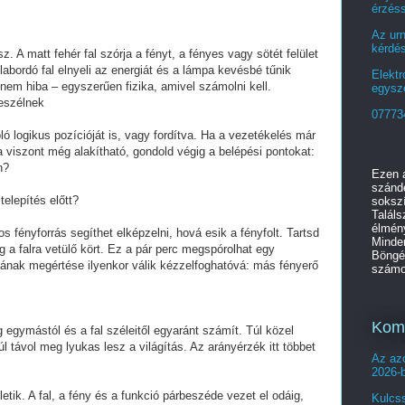
érzéss
Az ur
kérdé
z. A matt fehér fal szórja a fényt, a fényes vagy sötét felület
abordó fal elnyeli az energiát és a lámpa kevésbé tűnik
Elektr
nem hiba – egyszerűen fizika, amivel számolni kell.
egysz
eszélnek
07773
 logikus pozícióját is, vagy fordítva. Ha a vezetékelés már
viszont még alakítható, gondold végig a belépési pontokat:
n?
Ezen a
szándé
telepítés előtt?
sokszí
Találs
élmén
fényforrás segíthet elképzelni, hová esik a fényfolt. Tartsd
Minden
a falra vetülő kört. Ez a pár perc megspórolhat egy
Böngés
atának megértése ilyenkor válik kézzelfoghatóvá: más fényerő
számod
Komp
 egymástól és a fal széleitől egyaránt számít. Túl közel
 távol meg lyukas lesz a világítás. Az arányérzék itt többet
Az azo
2026-
etik. A fal, a fény és a funkció párbeszéde vezet el odáig,
Kulcss