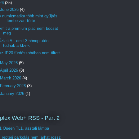
26
(25)
June 2026
(4)
A numizmatika több mint gyűjtés
– fémbe zárt törté...
Amit a prémium piac nem bocsát
meg
Üzleti AI: amit 3 hónap után
tudnak a kkv-k
Az IP20 fürdőszobában nem tiltott
May 2026
(5)
April 2026
(8)
March 2026
(4)
February 2026
(3)
January 2026
(1)
lex Web+ RSS - Part 2
1 Queen TL1, asztali lámpa
i reptéri parkolás nem járhat rossz