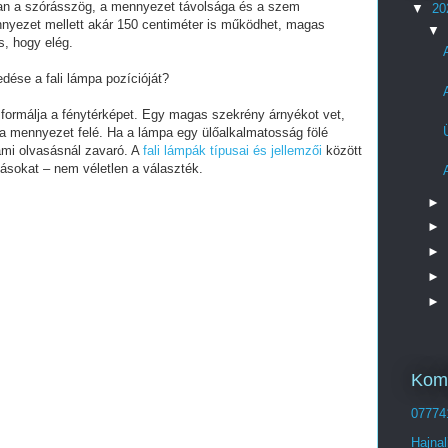
ban a szórásszög, a mennyezet távolsága és a szem
▼
20
nyezet mellett akár 150 centiméter is működhet, magas
▼
s, hogy elég.
dése a fali lámpa pozícióját?
formálja a fénytérképet. Egy magas szekrény árnyékot vet,
 a mennyezet felé. Ha a lámpa egy ülőalkalmatosság fölé
 ami olvasásnál zavaró. A
fali lámpák típusai és jellemzői
között
dásokat – nem véletlen a választék.
►
►
►
►
►
Komp
07774
Hajnal