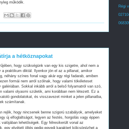
ényleg működik.
Régi v
02710
06830
tírja a hétköznapokat
űjében, hogy szükségünk van egy kis szigetre, ahol nem a
a praktikum diktál. Ilyenkor jön el az a pillanat, amikor
g, néhány színes fonal vagy akár egy régi fadarab, amiben
 ezen formái nem arról szólnak, hogy valami tökéleteset
y galériában. Sokkal inkább arról a belső folyamatról van szó,
valami olyasmi születik, ami korábban nem létezett. Ez a
katoló gondolatokat, és visszavezet minket a jelen pillanatba,
nek számítanak.
 rejlik, hogy nincsenek benne szigorú szabályok, amelyeket
 egy új elfoglaltságot, legyen az festés, horgolás vagy éppen
 valójában lehetőségek. Egy félresikerült vonal az
ek, egy elvétett öltés pedig egyedi karaktert kölcsönözhet a