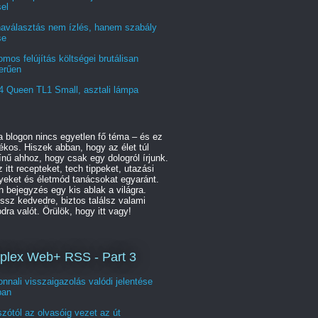
el
naválasztás nem ízlés, hanem szabály
se
omos felújítás költségei brutálisan
erűen
4 Queen TL1 Small, asztali lámpa
 blogon nincs egyetlen fő téma – és ez
kos. Hiszek abban, hogy az élet túl
nű ahhoz, hogy csak egy dologról írjunk.
z itt recepteket, tech tippeket, utazási
yeket és életmód tanácsokat egyaránt.
 bejegyzés egy kis ablak a világra.
sz kedvedre, biztos találsz valami
ra valót. Örülök, hogy itt vagy!
lex Web+ RSS - Part 3
nnali visszaigazolás valódi jelentése
ban
zótól az olvasóig vezet az út