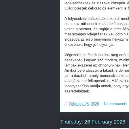
legkisebbeknek az éjszaka közepén. A 
világítótestek dekorációs elemként is
A folyosók és előszobák sokszor most
össze az otthonunk különböző pontjait.
vezeti a szemet, és tágítja a teret. M
mesterséges világításnak kell pótolni
előszoba az első benyomás helyszíne,
érkezőnek, hogy jó helyen jár.
Végezetül ne feledkezzünk meg arról 
összképét. Legyen szó modern, minimá
lámpák ékszerei az otthonunknak. Nem
Amikor berendezzük a lakást, érdemes
azt a darabot, amely nemcsak funkcio
valahányszor felkapcsoljuk. A fényekke
legegyszerűbb módja annak, hogy egy 
szeretteinknek.
at
February 28, 2026
No comments
Thursday, 26 February 2026