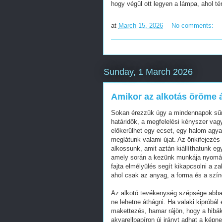
hogy végül ott legyen a lámpa, ahol t
at
March 15, 2026
No comments:
Sunday, 1 March 2026
Amikor az alkotás öröme á
Sokan érezzük úgy a mindennapok sűr
határidők, a megfelelési kényszer vagy 
előkerülhet egy ecset, egy halom agya
meglátunk valami újat. Az önkifejezés
alkossunk, amit aztán kiállíthatunk eg
amely során a kezünk munkája nyomán 
fajta elmélyülés segít kikapcsolni a za
ahol csak az anyag, a forma és a szí
Az alkotó tevékenység szépsége abban
ne lehetne áthágni. Ha valaki kipróbál
makettezés, hamar rájön, hogy a hibák
akvarellpapíron új irányt adhat a képn