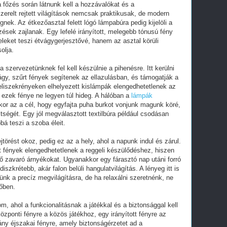
 főzés során látnunk kell a hozzávalókat és a
erelt rejtett világítások nemcsak praktikusak, de modern
nek. Az étkezőasztal felett lógó lámpabúra pedig kijelöli a
zések zajlanak. Egy lefelé irányított, melegebb tónusú fény
eleket teszi étvágygerjesztővé, hanem az asztal körüli
olja.
 szervezetünknek fel kell készülnie a pihenésre. Itt kerülni
 lágy, szűrt fények segítenek az ellazulásban, és támogatják a
jeliszekrényeken elhelyezett kislámpák elengedhetetlenek az
 ezek fénye ne legyen túl hideg. A hálóban a
lámpák
kor az a cél, hogy egyfajta puha burkot vonjunk magunk köré,
ltségét. Egy jól megválasztott textilbúra például csodásan
bá teszi a szoba éleit.
törést okoz, pedig ez az a hely, ahol a napunk indul és zárul.
tt fények elengedhetetlenek a reggeli készülődéshez, hiszen
ző zavaró árnyékokat. Ugyanakkor egy fárasztó nap utáni forró
zkrétebb, akár falon belüli hangulatvilágítás. A lényeg itt is
nk a precíz megvilágításra, de ha relaxálni szeretnénk, ne
őben.
, ahol a funkcionalitásnak a játékkal és a biztonsággal kell
központi fényre a közös játékhoz, egy irányított fényre az
ány éjszakai fényre, amely biztonságérzetet ad a