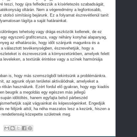
é teszi, hogy újra felfedezzük a kísérletezés szabadságát,
a hatékonyság oltárán. Nem a végeredmény a legfontosabb,
 utolsó simításig bejárunk. Ez a folyamat észrevétlenül tanít
lyamatosan tágítja a saját határainkat.
különleges tehetség vagy drága eszközök kellenek, de ez
 egy egyszerű grafitceruza, vagy néhány konyhai alapanyag,
ényeg az elhatározás, hogy időt szánjunk magunkra és a
a választott tevékenységben, észrevehetjük, hogy a
részleteket is észreveszünk a környezetünkben, amelyek felett
 a leveleken, a textúrák érintése vagy a színek harmóniája
t abban is, hogy más szemszögből tekintsünk a problémáinkra.
it, az agyunk olyan területei aktiválódnak, amelyeket a
án ritkán használunk. Ezért fordul elő gyakran, hogy egy kiadós
elen beugrik a megoldás egy egészen más jellegű
csupán időtöltés, hanem egyfajta belső párbeszéd
ismerhetjük saját vágyainkat és képességeinket. Engedjük
s ne féljünk attól, ha néha maszatos lesz a kezünk, hiszen a
 rendetlenség közepette születnek meg.