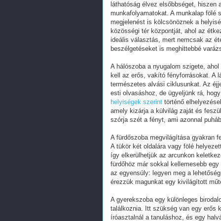
láthatóság élvez elsőbbséget, hiszen a
munkafolyamatokat. A munkalap fölé sz
megjelenést is kölcsönöznek a helyiség
közösségi tér központját, ahol az étke
ideális választás, mert nemcsak az ét
beszélgetéseket is meghittebbé varázs
A hálószoba a nyugalom szigete, ahol a
kell az erős, vakító fényforrásokat. A
természetes alvási ciklusunkat. Az éj
esti olvasáshoz, de ügyeljünk rá, hogy
helyiségek szerint
történő elhelyezése
amely kizárja a külvilág zaját és feszü
szórja szét a fényt, ami azonnal puháb
A fürdőszoba megvilágítása gyakran fej
A tükör két oldalára vagy fölé helyeze
így elkerülhetjük az arcunkon keletke
fürdőhöz már sokkal kellemesebb egy dis
az egyensúly: legyen meg a lehetőségü
érezzük magunkat egy kivilágított műt
A gyerekszoba egy különleges birodalom
találkoznia. Itt szükség van egy erős 
íróasztalnál a tanuláshoz, és egy halv