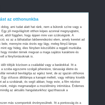
tást az otthonunkba
dolog, ami tudat alatt hat ránk, nem a bútorok színe vagy a
. Egy jól megvilágított otthon képes azonnal megnyugtatni,
nket, attól függően, hogy éppen mire van szükségünk. A
kció; ez az a láthatatlan lakberendezési elem, amely keretet ad
 bele, mennyire más érzés egy lágy, meleg fényű lámpa
 mint egy hideg, éles fényben készülődni a reggeli munkába
jlik, hogy minden térnek megvan a maga sajátos karaktere és
ell a fényforrásoknak is.
 időt töltjük közösen a családdal vagy a barátokkal. Itt a
 a szoba egyszerre szolgál pihenésre, társasági életre és
lár remekül bevilágítja az egész teret, de az igazán otthonos
. Egy stílusos állólámpa a kanapé mellett, vagy néhány kisebb
et ad a szobának, és segít abban, hogy este, a film nézése
 ülnünk, mégis megmaradjon a moziélmény intimitása. Érdemes
y mindig az aktuális hangulatunkhoz igazíthassuk a
szen más szempontok érvényesülnek. Itt a pontosság és a