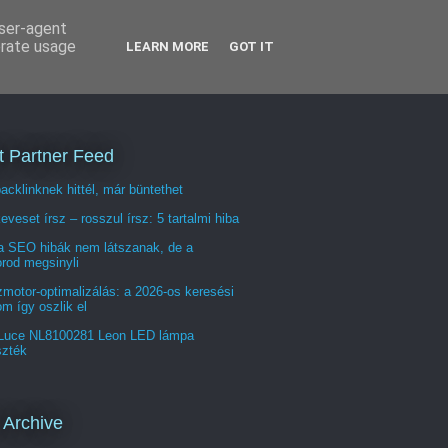
user-agent
erate usage
LEARN MORE
GOT IT
t Partner Feed
acklinknek hittél, már büntethet
veset írsz – rosszul írsz: 5 tartalmi hiba
a SEO hibák nem látszanak, de a
rod megsinyli
motor-optimalizálás: a 2026-os keresési
om így oszlik el
Luce NL8100281 Leon LED lámpa
szték
 Archive