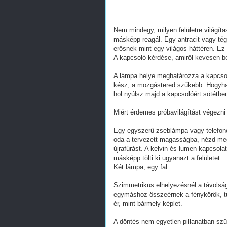
Nem mindegy, milyen felületre világítas
másképp reagál. Egy antracit vagy tégl
erősnek mint egy világos háttéren. Ez 
A kapcsoló kérdése, amiről kevesen b
A lámpa helye meghatározza a kapcsoló
kész, a mozgástered szűkebb. Hogyha 
hol nyúlsz majd a kapcsolóért sötétbe
Miért érdemes próbavilágítást végezni 
Egy egyszerű zseblámpa vagy telefonos 
oda a tervezett magasságba, nézd meg 
újrafúrást. A kelvin és lumen kapcsol
másképp tölti ki ugyanazt a felületet.
Két lámpa, egy fal
Szimmetrikus elhelyezésnél a távolság
egymáshoz összeérnek a fénykörök, túl
ér, mint bármely képlet.
A döntés nem egyetlen pillanatban szül