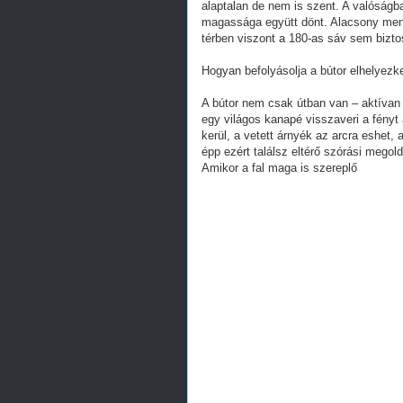
alaptalan de nem is szent. A valóság
magassága együtt dönt. Alacsony men
térben viszont a 180-as sáv sem bizto
Hogyan befolyásolja a bútor elhelyezke
A bútor nem csak útban van – aktívan 
egy világos kanapé visszaveri a fényt
kerül, a vetett árnyék az arcra eshet,
épp ezért találsz eltérő szórási megol
Amikor a fal maga is szereplő