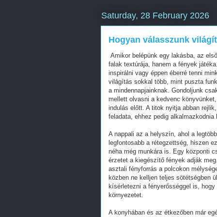
Saturday, 28 February 2026
Hogyan válasszunk világí
Amikor belépünk egy lakásba, az első 
falak textúrája, hanem a fények játéka
inspirálni vagy éppen éberré tenni mi
világítás sokkal több, mint puszta fun
a mindennapjainknak. Gondoljunk csak
mellett olvasni a kedvenc könyvünket,
indulás előtt. A titok nyitja abban re
feladata, ehhez pedig alkalmazkodnia k
A nappali az a helyszín, ahol a legtöbb
legfontosabb a rétegzettség, hiszen ez
néha még munkára is. Egy központi csil
érzetet a kiegészítő fények adják meg
asztali fényforrás a polcokon mélység
közben ne kelljen teljes sötétségben
kísérletezni a fényerősséggel is, hog
környezetet.
A konyhában és az étkezőben már egé