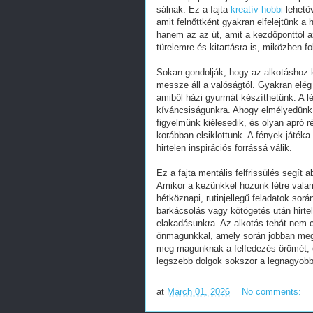
sálnak. Ez a fajta
kreatív hobbi
lehetőv
amit felnőttként gyakran elfelejtünk 
hanem az az út, amit a kezdőponttól az
türelemre és kitartásra is, miközben fo
Sokan gondolják, hogy az alkotáshoz 
messze áll a valóságtól. Gyakran elég
amiből házi gyurmát készíthetünk. A l
kíváncsiságunkra. Ahogy elmélyedünk 
figyelmünk kiélesedik, és olyan apró 
korábban elsiklottunk. A fények játéka
hirtelen inspirációs forrássá válik.
Ez a fajta mentális felfrissülés segí
Amikor a kezünkkel hozunk létre valam
hétköznapi, rutinjellegű feladatok sor
barkácsolás vagy kötögetés után hirt
elakadásunkra. Az alkotás tehát nem 
önmagunkkal, amely során jobban meg
meg magunknak a felfedezés örömét, é
legszebb dolgok sokszor a legnagyobb
at
March 01, 2026
No comments: